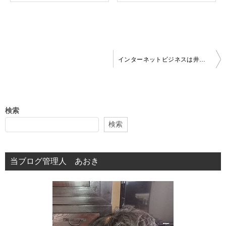
投
インターネットビジネスは井戸掘りのようなもの？
稿
ナ
ビ
検索
ゲ
検索
ー
シ
当ブログ管理人 あおき
ョ
ン