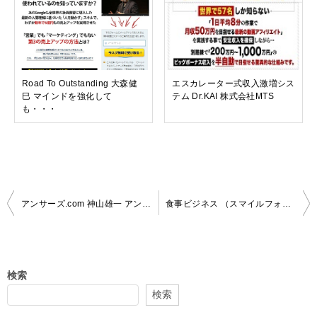
Road To Outstanding 大森健
エスカレーター式収入激増シス
巳 マインドを強化して
テム Dr.KAI 株式会社MTS
も・・・
投
アンサーズ.com 神山雄一 アンケートに答えて１万円とか・・・
食事ビジネス （スマイルフォトビジネス）今井りか 写真でお金は稼げない？
稿
ナ
ビ
検索
ゲ
検索
ー