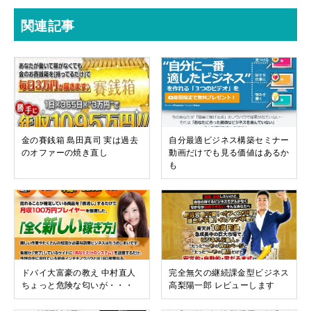
関連記事
金の賽銭箱 島田真司 実は過去
自分最適ビジネス構築セミナー
のオファーの焼き直し
動画だけでも見る価値はあるか
も
ドバイ大富豪の教え 中村直人
完全無欠の継続課金型ビジネス
ちょっと危険な匂いが・・・
高梨陽一郎 レビューします