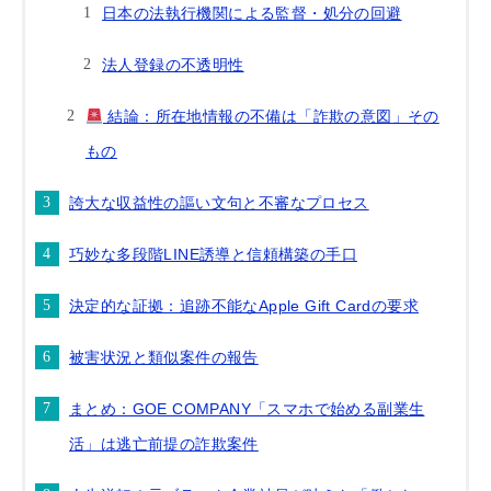
日本の法執行機関による監督・処分の回避
法人登録の不透明性
結論：所在地情報の不備は「詐欺の意図」その
もの
誇大な収益性の謳い文句と不審なプロセス
巧妙な多段階LINE誘導と信頼構築の手口
決定的な証拠：追跡不能なApple Gift Cardの要求
被害状況と類似案件の報告
まとめ：GOE COMPANY「スマホで始める副業生
活」は逃亡前提の詐欺案件