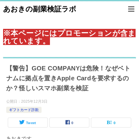
あおきの副業検証ラボ
※本ページにはプロモーションが含ま
れています。
【警告】GOE COMPANYは危険！なぜベト
ナムに拠点を置きApple Cardを要求するの
か？怪しいスマホ副業を検証
公開日：
2025年12月3日
ギフトカード詐欺
Tweet
0
0
あおきです。