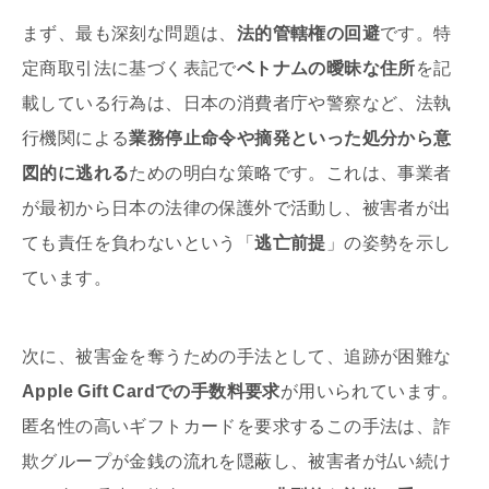
まず、最も深刻な問題は、
法的管轄権の回避
です。特
定商取引法に基づく表記で
ベトナムの曖昧な住所
を記
載している行為は、日本の消費者庁や警察など、法執
行機関による
業務停止命令や摘発といった処分から意
図的に逃れる
ための明白な策略です。これは、事業者
が最初から日本の法律の保護外で活動し、被害者が出
ても責任を負わないという「
逃亡前提
」の姿勢を示し
ています。
次に、被害金を奪うための手法として、追跡が困難な
Apple Gift Cardでの手数料要求
が用いられています。
匿名性の高いギフトカードを要求するこの手法は、詐
欺グループが金銭の流れを隠蔽し、被害者が払い続け