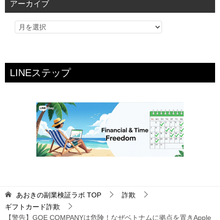
アーカイブ
ー
LINEステップ
あおきの副業検証ラボ
TOP
詐欺
ギフトカード詐欺
【警告】GOE COMPANYは危険！なぜベトナムに拠点を置きApple