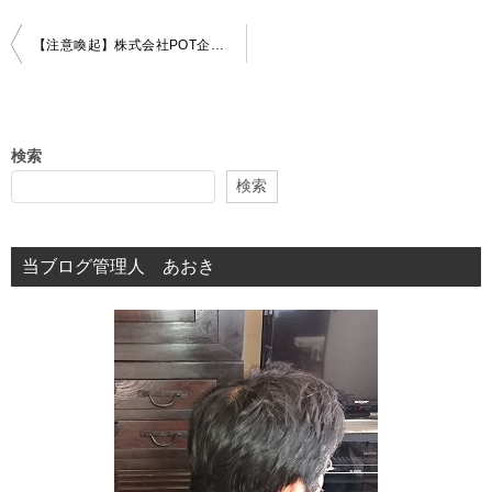
投
【注意喚起】株式会社POT企画の支援金は嘘？口コミの実態とプリペイド詐欺の手口
稿
ナ
ビ
検索
ゲ
検索
ー
シ
当ブログ管理人 あおき
ョ
ン