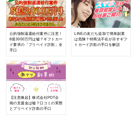
公的強制返還給付案件に注意！
LINEの友だち追加で簡単副業
8億3000万円は嘘？ギフトカー
は危険？特商法不在が示すギフ
ド要求の「プリペイド詐欺」全
トカード詐欺の手口を解説
手口
【注意喚起】株式会社POT企
画の支援金は嘘？口コミの実態
とプリペイド詐欺の手口