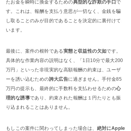
たお金を瞬時に換金するための
典型的な詐欺の手口
で
す。これは、報酬を支払う意思が一切なく、金銭を騙
し取ることのみが目的であることを決定的に裏付けて
います。
最後に、案件の根幹である
実態と収益性の欠如
です。
具体的な作業内容の説明はなく、「1日10分で最大200
万円」といった非現実的な高額報酬の約束は、ユーザ
ーを誘い込むための
誇大広告
に過ぎません。手付金85
万円の提示も、最終的に手数料を支払わせるための
心
理的な誘導
であり、約束された報酬は１円たりとも振
り込まれることはありません。
もしこの案件に関わってしまった場合は、
絶対にApple