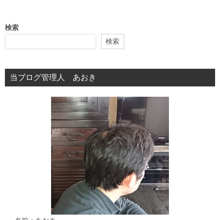
ナ
ビ
検索
ゲ
検索
ー
シ
当ブログ管理人 あおき
ョ
ン