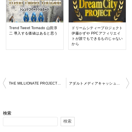
Trend Tweet Tornado 山田淳
ドリームシティープロジェクト
二 導入する価値はあると思う
伊藤かずや PPCアフィリエイ
トが誰でもできるものじゃない
から
投
THE MILLIONATE PROJECT（ザ ミリオネイト プロジェクト） 小宮康利 アフィリエイトで稼ごうとは言うけれど
アダルトメディアキャッシュディスペンサー 羽田義和 レビュー
稿
ナ
ビ
検索
ゲ
検索
ー