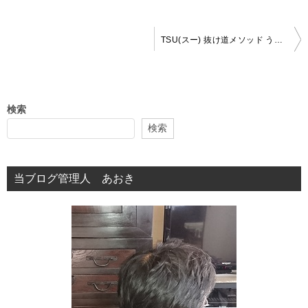
投
TSU(スー) 抜け道メソッド うえのやまたかし 徹底分析
稿
ナ
ビ
検索
ゲ
検索
ー
シ
当ブログ管理人 あおき
ョ
ン