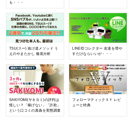
も・・・
TSU(スー) 抜け道メソッド う
LINEIDコレクター 友達を増や
えのやまたかし 徹底分析
すだけならいいが・・・
SAKIYOMI(サキヨミ)の評判は
フォローマティックＸＹ レビ
怪しい？「稼げない」「詐欺」
ューと特典
という口コミの真偽を実態調査