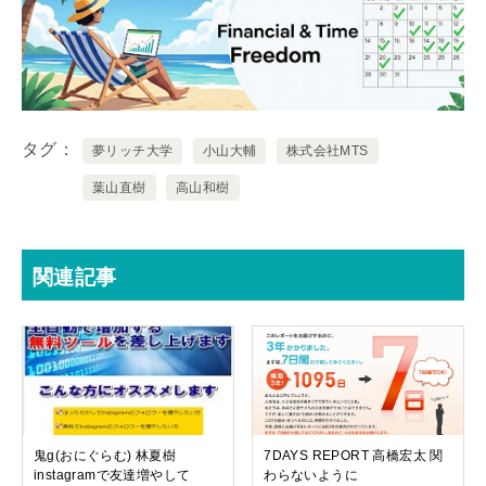
タグ
夢リッチ大学
小山大輔
株式会社MTS
葉山直樹
高山和樹
関連記事
鬼g(おにぐらむ) 林夏樹
7DAYS REPORT 高橋宏太 関
instagramで友達増やして
わらないように