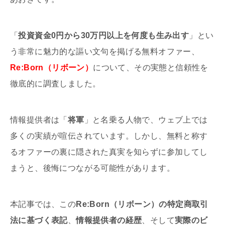
「
投資資金0円から30万円以上を何度も生み出す
」とい
う非常に魅力的な謳い文句を掲げる無料オファー、
Re:Born（リボーン）
について、その実態と信頼性を
徹底的に調査しました。
情報提供者は「
将軍
」と名乗る人物で、ウェブ上では
多くの実績が喧伝されています。しかし、無料と称す
るオファーの裏に隠された真実を知らずに参加してし
まうと、後悔につながる可能性があります。
本記事では、この
Re:Born（リボーン）の特定商取引
法に基づく表記
、
情報提供者の経歴
、そして
実際のビ