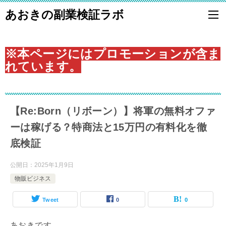
あおきの副業検証ラボ
※本ページにはプロモーションが含ま
れています。
【Re:Born（リボーン）】将軍の無料オファ
ーは稼げる？特商法と15万円の有料化を徹
底検証
公開日：
2025年1月9日
物販ビジネス
Tweet
0
0
あおきです。