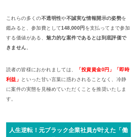
これらの多くの
不透明性
や
不誠実な情報開示の姿勢
を
鑑みると、参加費として
148,000円
を支払ってまで参加
する価値がある、
魅力的な案件であるとは到底評価で
きません
。
読者の皆様におかれましては、
「投資資金0円」「即時
利益」
といった甘い言葉に惑わされることなく、冷静
に案件の実態を見極めていただくことを推奨いたしま
す。
人生逆転！元ブラック企業社員が叶えた「働