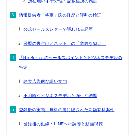
所在地の不十分性：記載住所の検証
情報提供者「将軍」氏の経歴と評判の検証
公式セールスレターで謳われる経歴
経歴の裏付けとネット上の「危険な匂い」
「Re:Born」のセールスポイントとビジネスモデルの
特定
誇大広告的な謳い文句
不明瞭なビジネスモデルと強引な誘導
登録後の実態：無料の裏に隠された高額有料案件
登録後の動線：LINEへの誘導と動画視聴