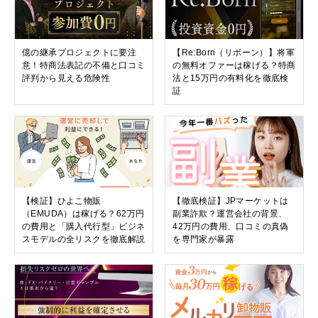
億の継承プロジェクトに要注
【Re:Born（リボーン）】将軍
意！特商法表記の不備と口コミ
の無料オファーは稼げる？特商
評判から見える危険性
法と15万円の有料化を徹底検
証
【検証】ひよこ物販
【徹底検証】JPマーケットは
（EMUDA）は稼げる？62万円
副業詐欺？運営会社の背景、
の費用と「購入代行型」ビジネ
42万円の費用、口コミの真偽
スモデルの全リスクを徹底解説
を専門家が暴露