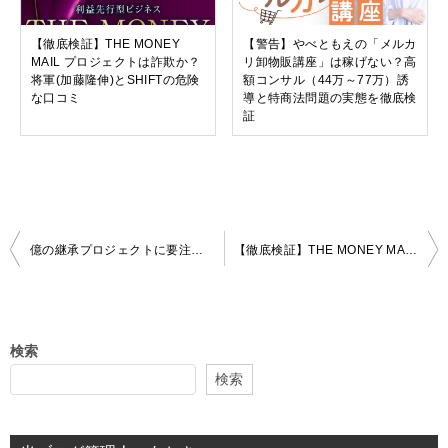
【徹底検証】THE MONEY
【警告】やべともえの「メルカ
MAIL プロジェクトは詐欺か？
リ卸物販講座」は稼げない？高
将軍(加藤隆伸)とSHIFTの危険
額コンサル（44万～77万）誘
な口コミ
導と特商法問題の実態を徹底検
証
投
億の継承プロジェクトに要注意！特商法表記の不備と口コミ評判から見える危険性
【徹底検証】THE MONEY MAIL プロジェクトは詐欺か？将軍(加藤隆伸)とSHIFTの危険な口コミ
稿
ナ
ビ
検索
ゲ
検索
ー
シ