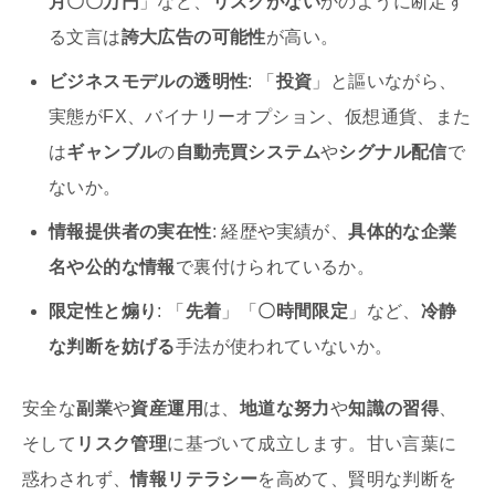
月〇〇万円
」など、
リスクがない
かのように断定す
る文言は
誇大広告の可能性
が高い。
ビジネスモデルの透明性
: 「
投資
」と謳いながら、
実態がFX、バイナリーオプション、仮想通貨、また
は
ギャンブル
の
自動売買システム
や
シグナル配信
で
ないか。
情報提供者の実在性
: 経歴や実績が、
具体的な企業
名や公的な情報
で裏付けられているか。
限定性と煽り
: 「
先着
」「
〇時間限定
」など、
冷静
な判断を妨げる
手法が使われていないか。
安全な
副業
や
資産運用
は、
地道な努力
や
知識の習得
、
そして
リスク管理
に基づいて成立します。甘い言葉に
惑わされず、
情報リテラシー
を高めて、賢明な判断を