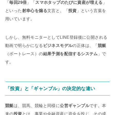
「
毎回29倍
」「
スマホタップのたびに資産が増える
」
といった
射幸心を煽る
文言と、「
投資
」という言葉を
用いています。
しかし、無料モニターとしてLINE登録後に公開される
動画で明らかになる
ビジネスモデル
の正体は、「
競艇
（ボートレース）の
結果予測を配信するシステム
」で
す。
「投資」と「ギャンブル」の決定的な違い
競艇
は、競馬、競輪と同様に
公営ギャンブル
です。本
来の
投資
とは、事業や金融資産に資金を投じ、その成