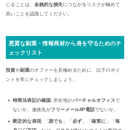
じることは、
金銭的な損失
につながるリスクが極めて
高いことを認識してください。
悪質な副業・情報商材から身を守るためのチ
ェックリスト
投資
や
副業
のオファーを見極めるために、以下のポイ
ントを常にチェックしましょう。
特商法表記の確認
: 所在地が
バーチャルオフィス
で
ないか、連絡先が
フリーメール/IP電話
でないか。
断定的な表現
: 「
誰でも
」「
必ず
」「
確実に
」「
毎