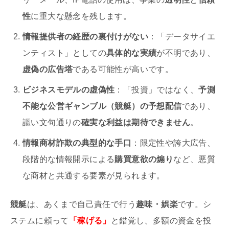
性
に重大な懸念を残します。
情報提供者の経歴の裏付けがない
：「データサイエ
ンティスト」としての
具体的な実績
が不明であり、
虚偽の広告塔
である可能性が高いです。
ビジネスモデルの虚偽性
：「投資」ではなく、
予測
不能な公営ギャンブル（競艇）の予想配信
であり、
謳い文句通りの
確実な利益は期待できません
。
情報商材詐欺の典型的な手口
：限定性や誇大広告、
段階的な情報開示による
購買意欲の煽り
など、悪質
な商材と共通する要素が見られます。
競艇
は、あくまで自己責任で行う
趣味・娯楽
です。シ
ステムに頼って
「稼げる」
と錯覚し、多額の資金を投