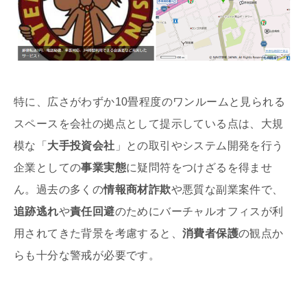
特に、広さがわずか10畳程度のワンルームと見られる
スペースを会社の拠点として提示している点は、大規
模な「
大手投資会社
」との取引やシステム開発を行う
企業としての
事業実態
に疑問符をつけざるを得ませ
ん。過去の多くの
情報商材詐欺
や悪質な副業案件で、
追跡逃れ
や
責任回避
のためにバーチャルオフィスが利
用されてきた背景を考慮すると、
消費者保護
の観点か
らも十分な警戒が必要です。