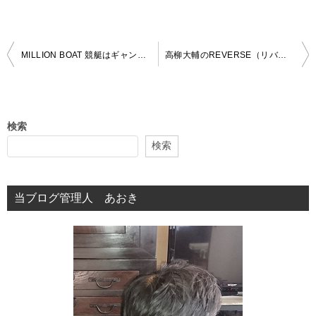
投
MILLION BOAT 競艇はギャンブルですし株式会社常昇社というのがね
高柳大輔のREVERSE（リバース）は稼げる？AIトレードシステム徹底検証
稿
ナ
ビ
検索
ゲ
検索
ー
シ
当ブログ管理人 あおき
ョ
ン