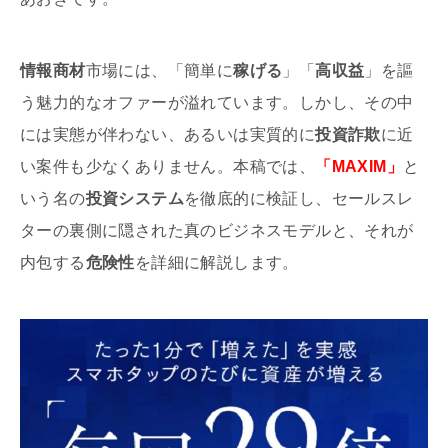
情報商材
市場には、「簡単に
稼げる
」「
高収益
」を謳
う魅力的なオファーが溢れています。しかし、その中
には実態が伴わない、あるいは実質的に
投資詐欺
に近
い案件も少なくありません。本稿では、
「MAXIM」
と
いう名の
投資システム
を徹底的に検証し、セールスレ
ターの裏側に隠された真のビジネスモデルと、それが
内包する
危険性
を詳細に解説します。