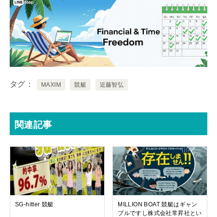
タグ
MAXIM
競艇
近藤智弘
関連記事
SG-hitter 競艇
MILLION BOAT 競艇はギャン
ブルですし株式会社常昇社とい