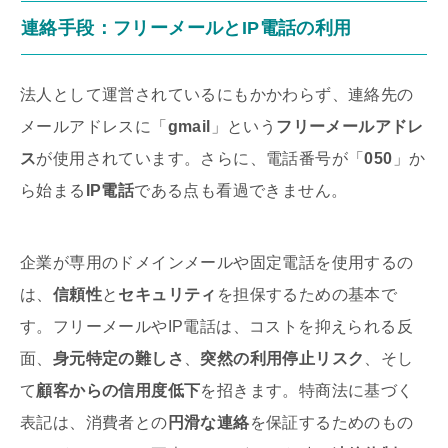
連絡手段：フリーメールとIP電話の利用
法人として運営されているにもかかわらず、連絡先の
メールアドレスに「
gmail
」という
フリーメールアドレ
ス
が使用されています。さらに、電話番号が「
050
」か
ら始まる
IP電話
である点も看過できません。
企業が専用のドメインメールや固定電話を使用するの
は、
信頼性
と
セキュリティ
を担保するための基本で
す。フリーメールやIP電話は、コストを抑えられる反
面、
身元特定の難しさ
、
突然の利用停止リスク
、そし
て
顧客からの信用度低下
を招きます。特商法に基づく
表記は、消費者との
円滑な連絡
を保証するためのもの