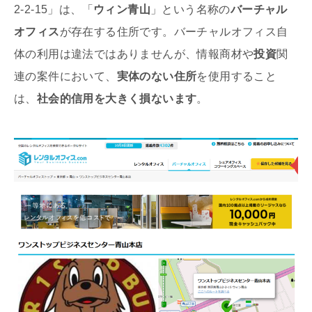
2-2-15」は、「
ウィン青山
」という名称の
バーチャル
オフィス
が存在する住所です。バーチャルオフィス自
体の利用は違法ではありませんが、情報商材や
投資
関
連の案件において、
実体のない住所
を使用すること
は、
社会的信用を大きく損ないます
。