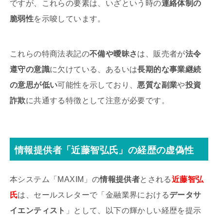
ですが、これらの要素は、いざという時の
連絡体制の
脆弱性
を示唆しています。
これらの特商法表記の
不備や曖昧さ
は、販売者が
法令
遵守の意識
に欠けている、あるいは
長期的な事業継続
の意思が低い
可能性を示しており、
悪質な副業
や
投資
詐欺
に共通する特徴として注意が必要です。
情報提供者「近藤智弘氏」の経歴の虚偽性
本システム「MAXIM」の
情報提供者
とされる
近藤智弘
氏
は、セールスレターで「金融業界における
データサ
イエンティスト
」として、以下の輝かしい経歴を提示