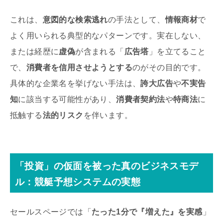
これは、
意図的な検索逃れ
の手法として、
情報商材
で
よく用いられる典型的なパターンです。実在しない、
または経歴に
虚偽
が含まれる「
広告塔
」を立てること
で、
消費者を信用させようとする
のがその目的です。
具体的な企業名を挙げない手法は、
誇大広告
や
不実告
知
に該当する可能性があり、
消費者契約法
や
特商法
に
抵触する
法的リスク
を伴います。
「投資」の仮面を被った真のビジネスモデ
ル：競艇予想システムの実態
セールスページでは「
たった1分で『増えた』を実感
」