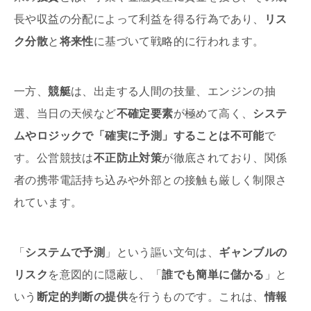
長や収益の分配によって利益を得る行為であり、
リス
ク分散
と
将来性
に基づいて戦略的に行われます。
一方、
競艇
は、出走する人間の技量、エンジンの抽
選、当日の天候など
不確定要素
が極めて高く、
システ
ムやロジックで「確実に予測」することは不可能
で
す。公営競技は
不正防止対策
が徹底されており、関係
者の携帯電話持ち込みや外部との接触も厳しく制限さ
れています。
「
システムで予測
」という謳い文句は、
ギャンブルの
リスク
を意図的に隠蔽し、「
誰でも簡単に儲かる
」と
いう
断定的判断の提供
を行うものです。これは、
情報