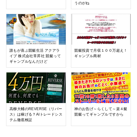
うのがね
誰もが喜ぶ競艇生活 アクアラ
競艇投資で月収１００万超え！
イブ 株式会社常昇社 競艇って
ギャンブル商材
ギャンブルなんだけど
高柳大輔のREVERSE（リバー
神のお告げ～らくして～楽４艇
ス）は稼げる？AIトレードシス
競艇ってギャンブルですから
テム徹底検証