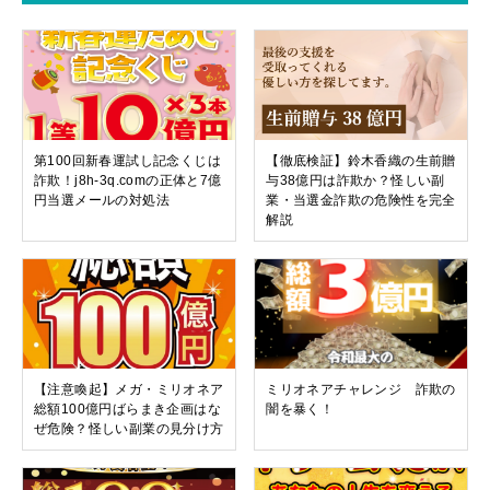
第100回新春運試し記念くじは
【徹底検証】鈴木香織の生前贈
詐欺！j8h-3q.comの正体と7億
与38億円は詐欺か？怪しい副
円当選メールの対処法
業・当選金詐欺の危険性を完全
解説
【注意喚起】メガ・ミリオネア
ミリオネアチャレンジ 詐欺の
総額100億円ばらまき企画はな
闇を暴く！
ぜ危険？怪しい副業の見分け方