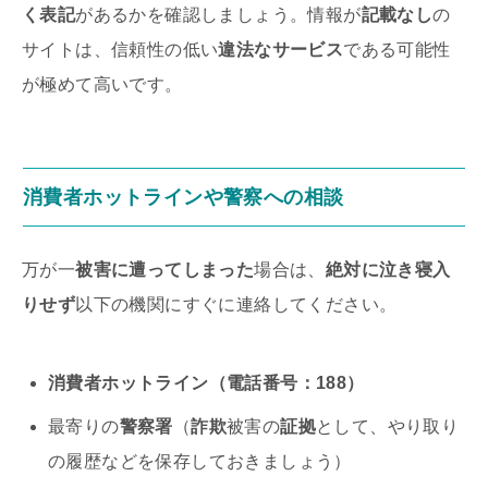
く表記
があるかを確認しましょう。情報が
記載なし
の
サイトは、信頼性の低い
違法なサービス
である可能性
が極めて高いです。
消費者ホットライン
や
警察
への相談
万が一
被害に遭ってしまった
場合は、
絶対に泣き寝入
りせず
以下の機関にすぐに連絡してください。
消費者ホットライン（電話番号：188）
最寄りの
警察署
（
詐欺
被害の
証拠
として、やり取り
の履歴などを保存しておきましょう）