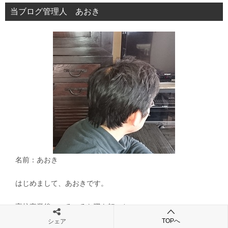
シ
当ブログ管理人 あおき
ョ
ン
名前：あおき
はじめまして、あおきです。
高校卒業後、いろいろな職を転々と
していたが、あることがきっかけで
TOPへ
シェア