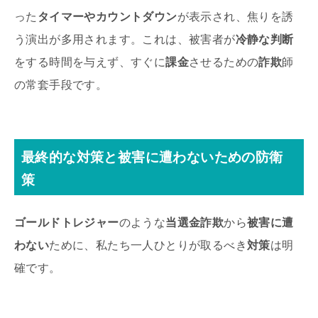
った
タイマーやカウントダウン
が表示され、焦りを誘
う演出が多用されます。これは、被害者が
冷静な判断
をする時間を与えず、すぐに
課金
させるための
詐欺
師
の常套手段です。
最終的な
対策
と
被害に遭わない
ための
防衛
策
ゴールドトレジャー
のような
当選金詐欺
から
被害に遭
わない
ために、私たち一人ひとりが取るべき
対策
は明
確です。