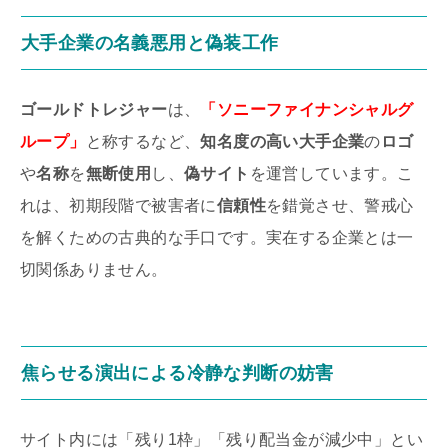
大手企業の名義悪用
と偽装工作
ゴールドトレジャー
は、
「ソニーファイナンシャルグ
ループ」
と称するなど、
知名度の高い大手企業
の
ロゴ
や
名称
を
無断使用
し、
偽サイト
を運営しています。こ
れは、初期段階で被害者に
信頼性
を錯覚させ、警戒心
を解くための古典的な手口です。実在する企業とは一
切関係ありません。
焦らせる
演出による冷静な判断の妨害
サイト内には「残り1枠」「残り配当金が減少中」とい