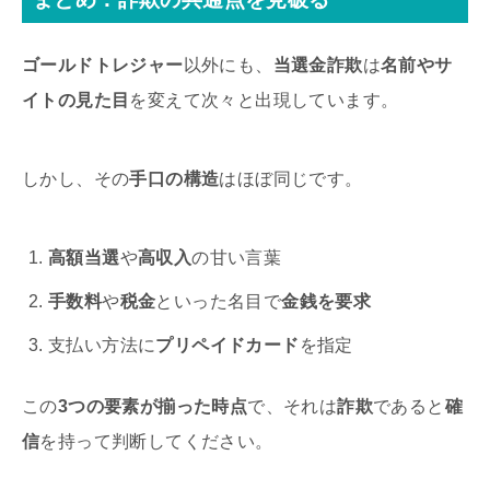
ゴールドトレジャー
以外にも、
当選金詐欺
は
名前やサ
イトの見た目
を変えて次々と出現しています。
しかし、その
手口の構造
はほぼ同じです。
高額当選
や
高収入
の甘い言葉
手数料
や
税金
といった名目で
金銭を要求
支払い方法に
プリペイドカード
を指定
この
3つの要素が揃った時点
で、それは
詐欺
であると
確
信
を持って判断してください。