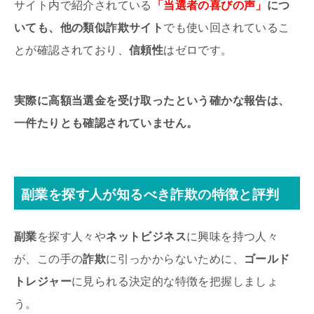
サイト内で紹介されている
「当選者の喜びの声」
につ
いても、
他の類似詐欺サイト
でも使い回されているこ
とが確認されており、
信頼性
はゼロです。
実際に高額当選金を受け取ったという確かな報告は、
一件たりとも確認されていません。
副業
を探す人が知るべき
詐欺
の特徴と
評判
副業
を探す人々や
ネットビジネス
に興味を持つ人々
が、この手の
詐欺
に引っかからないために、
ゴールド
トレジャー
に見られる決定的な特徴を把握しましょ
う。