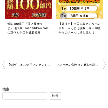
総額100億円「億万長者宝く
【要注意】全国振興センターの
じ」は詐欺！loadeddraw.com
ドリームくじは詐欺！佐々木瞳
の正体と手口を徹底暴露
からのメールに潜む罠とは
投
【危険】1500億円プレゼント企画の真実：運営会社不明はなぜ？当選金詐欺の手口と被害対策を専門家が検証
マネラボの危険度を徹底検証！ 騙される前に知るべき「当選金詐欺」誘導リスクと口コミの真実
稿
ナ
ビ
検索
ゲ
検索
ー