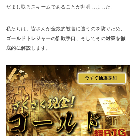
だまし取るスキームであることが判明しました。
私たちは、皆さんが金銭的被害に遭うのを防ぐため、
ゴールドトレジャー
の
詐欺
手口、そしてその
対策
を
徹
底的に解説
します。