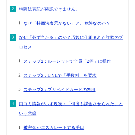
特商法表記が確認できません。
なぜ「特商法表示がない」と、危険なのか？
なぜ「必ず当たる」のか？巧妙に仕組まれた詐欺のプ
ロセス
ステップ1：ルーレットで全員「2等」に操作
ステップ2：LINEで「手数料」を要求
ステップ3：プリペイドカードの悪用
口コミ情報が示す現実：「何度も課金させられた」と
いう悲鳴
被害金がエスカレートする手口