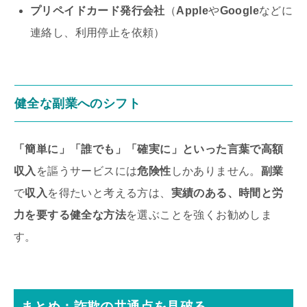
プリペイドカード発行会社
（
Apple
や
Google
などに
連絡し、利用停止を依頼）
健全な副業
へのシフト
「簡単に」「誰でも」「確実に」といった言葉で高額
収入
を謳うサービスには
危険性
しかありません。
副業
で
収入
を得たいと考える方は、
実績のある、時間と労
力を要する健全な方法
を選ぶことを強くお勧めしま
す。
まとめ：
詐欺
の
共通点
を見破る