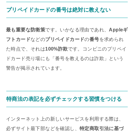
プリペイドカード
の
番号
は絶対に教えない
最も重要な防衛策
です。いかなる理由であれ、
Appleギ
フトカード
などの
プリペイドカード
の
番号
を求められ
た時点で、それは
100%詐欺
です。コンビニのプリペイ
ドカード売り場にも「番号を教えるのは詐欺」という
警告が掲示されています。
特商法
の
表記
を必ずチェックする習慣をつける
インターネット上の新しいサービスを利用する際は、
必ずサイト最下部などを確認し、
特定商取引法に基づ