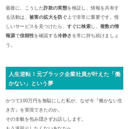
最後に、こうした
詐欺の実態
を検証し、情報を共有す
る活動は、
被害の拡大を防ぐ
上で非常に重要です。怪
しいサービスを見つけたら、
すぐに検索
し、
複数の情
報源
で
信頼性
を確認する
冷静さ
を常に持ち続けましょ
う。
人生逆転！元ブラック企業社員が叶えた「働
かない」という夢
かつて100万円を無駄にした私が、なぜ今『働かない生
き方』を実現できたのか。
その全貌を包み隠さずお話しします。
もう遠回りしたくないあなたへ。