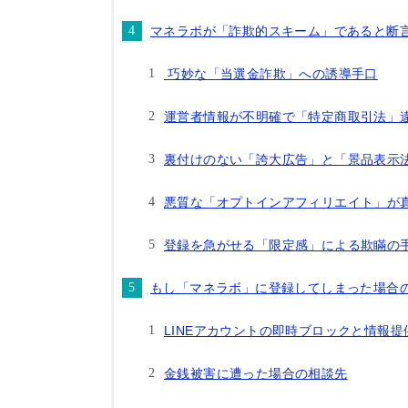
マネラボが「詐欺的スキーム」であると断
巧妙な「当選金詐欺」への誘導手口
運営者情報が不明確で「特定商取引法」
裏付けのない「誇大広告」と「景品表示
悪質な「オプトインアフィリエイト」が
登録を急がせる「限定感」による欺瞞の
もし「マネラボ」に登録してしまった場合
LINEアカウントの即時ブロックと情報提
金銭被害に遭った場合の相談先