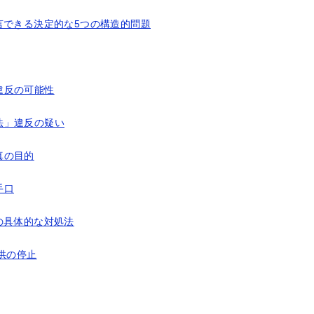
言できる決定的な5つの構造的問題
違反の可能性
法」違反の疑い
真の目的
手口
の具体的な対処法
供の停止