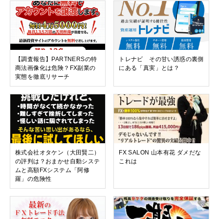
【調査報告】PARTNERSの特
トレナビ その甘い誘惑の裏側
商法画像化は危険？FX副業の
にある「真実」とは？
実態を徹底リサーチ
株式会社オタケン（大田賢二）
FX SALON 山本有花 ダメだな
の評判は？おまかせ自動システ
これは
ムと高額FXシステム「阿修
羅」の危険性