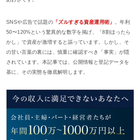
SNSや広告で話題の
「ズルすぎる資産運用術」
。年利
50〜120%という驚異的な数字を掲げ、「8割ほったら
かし」で資産が激増すると謳っています。しかし、そ
の甘い言葉の裏には、慎重に確認すべき「事実」が隠
されています。本記事では、公開情報と登記データを
基に、その実態を徹底解明します。