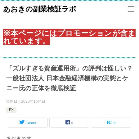
あおきの副業検証ラボ
※本ページにはプロモーションが含ま
れています。
「ズルすぎる資産運用術」の評判は怪しい？
一般社団法人 日本金融経済機構の実態とケ
ニー氏の正体を徹底検証
公開日：
2026年1月4日
FX
Tweet
0
0
あおきです。