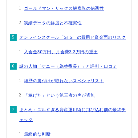
ゴールドマン・サックス解雇説の信憑性
実績データの鮮度と不確実性
オンラインスクール「STS」の費用と資金面のリスク
入会金30万円、月会費3.3万円の重圧
謎の人物「ケニー（為替番長）」と評判・口コミ
経歴の裏付けが取れないスペシャリスト
「稼げた」という第三者の声が皆無
まとめ：ズルすぎる資産運用術に飛び込む前の最終チ
ェック
最終的な判断