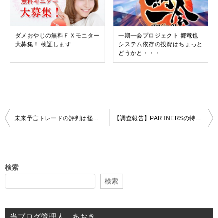
ダメおやじの無料ＦＸモニター
一期一会プロジェクト 郷竜也
大募集！ 検証します
システム依存の投資はちょっと
どうかと・・・
投
未来予言トレードの評判は怪しい？FX投資の実態と口コミを徹底検証！特商法なしの危険性とは
【調査報告】PARTNERSの特商法画像化は危険？FX副業の実態を徹底リサーチ
稿
ナ
ビ
検索
ゲ
検索
ー
シ
当ブログ管理人 あおき