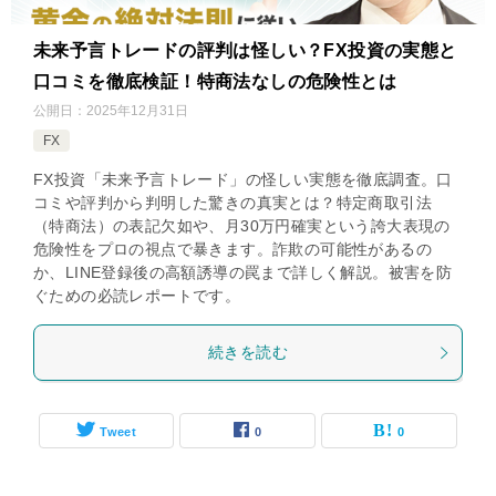
未来予言トレードの評判は怪しい？FX投資の実態と
口コミを徹底検証！特商法なしの危険性とは
公開日：
2025年12月31日
FX
FX投資「未来予言トレード」の怪しい実態を徹底調査。口
コミや評判から判明した驚きの真実とは？特定商取引法
（特商法）の表記欠如や、月30万円確実という誇大表現の
危険性をプロの視点で暴きます。詐欺の可能性があるの
か、LINE登録後の高額誘導の罠まで詳しく解説。被害を防
ぐための必読レポートです。
続きを読む
Tweet
0
0