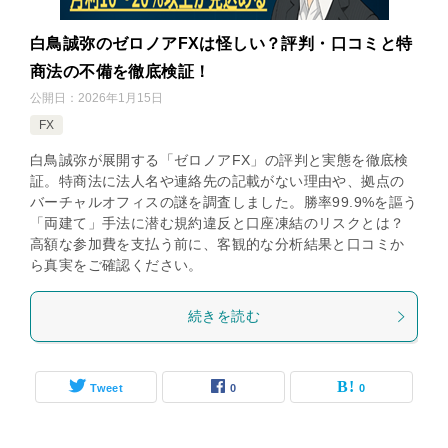
白鳥誠弥のゼロノアFXは怪しい？評判・口コミと特
商法の不備を徹底検証！
公開日：
2026年1月15日
FX
白鳥誠弥が展開する「ゼロノアFX」の評判と実態を徹底検
証。特商法に法人名や連絡先の記載がない理由や、拠点の
バーチャルオフィスの謎を調査しました。勝率99.9%を謳う
「両建て」手法に潜む規約違反と口座凍結のリスクとは？
高額な参加費を支払う前に、客観的な分析結果と口コミか
ら真実をご確認ください。
続きを読む
Tweet
0
0