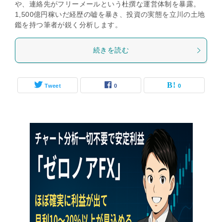
や、連絡先がフリーメールという杜撰な運営体制を暴露。
1,500億円稼いだ経歴の嘘を暴き、投資の実態を立川の土地
鑑を持つ筆者が鋭く分析します。
続きを読む
Tweet
0
0