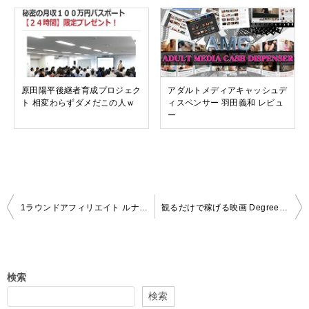
原田陽平後継者育成プロジェク
アダルトメディアキャッシュデ
ト 相変わらずダメだこの人ｗ
ィスペンサー 羽田義和 レビュ
ー
投
1ラウンドアフィリエイト ルナ ちょっと難しい気がする
観るだけで稼げる映画 Degreed 池田秀樹 かなり危険な気がする
稿
ナ
ビ
検索
ゲ
検索