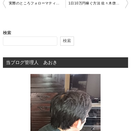
投
実際のところフォローマティックＸＹってどうなの？
1日10万円稼ぐ方法 佐々木啓太 これで稼ぐというのは無理でしょうが
稿
ナ
ビ
検索
ゲ
検索
ー
シ
当ブログ管理人 あおき
ョ
ン