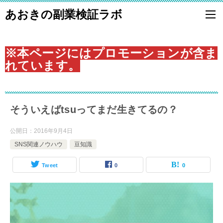
あおきの副業検証ラボ
※本ページにはプロモーションが含ま
れています。
そういえばtsuってまだ生きてるの？
公開日：
2016年9月4日
SNS関連ノウハウ
豆知識
Tweet
0
0