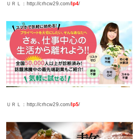
ＵＲＬ：http://crhcw29.com/
lp4
/
ＵＲＬ：http://crhcw29.com/
lp5
/