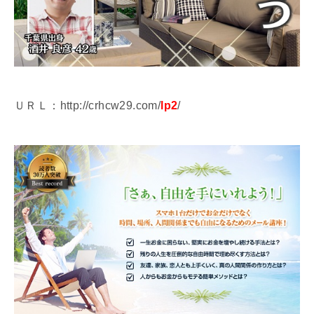
ＵＲＬ：http://crhcw29.com/
lp2
/