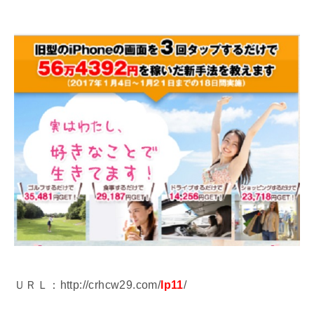
ＵＲＬ：http://crhcw29.com/
lp11
/