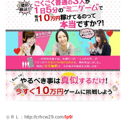
ＵＲＬ：http://crhcw29.com/
lp9
/