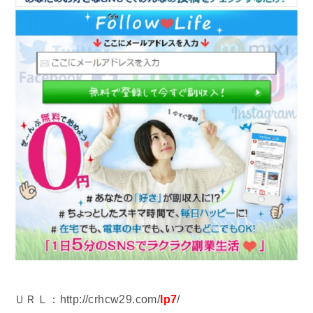
ＵＲＬ：http://crhcw29.com/
lp7
/