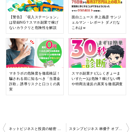
【警告】「収入ステーション」
面白ニュース 井上義彦 サンジ
は登録NG？スマホ副業で稼げ
ェルマン・レポート ダメだな
ないカラクリと危険性を解説
これはｗ
マネラボの危険度を徹底検証！
スマホ副業ナビ(ふくぎょーま
騙される前に知るべき「当選金
いすたー)は危険？稼げない噂
詐欺」誘導リスクと口コミの真
や特商法違反の真実を徹底調査
実
投
ネットビジネスと投資の秘密 佐藤亮 危険
スタンプビジネス 林優子 オプトイン報酬狙いってやつか