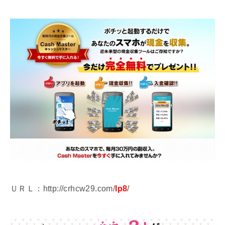
ＵＲＬ：http://crhcw29.com/
lp8
/