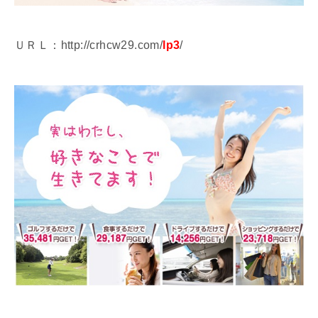
ＵＲＬ：http://crhcw29.com/
lp3
/