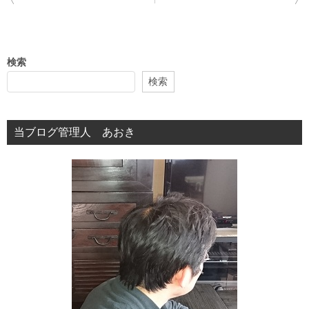
稿
ナ
ビ
検索
ゲ
検索
ー
シ
当ブログ管理人 あおき
ョ
ン