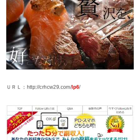
ＵＲＬ：http://crhcw29.com/
lp6
/