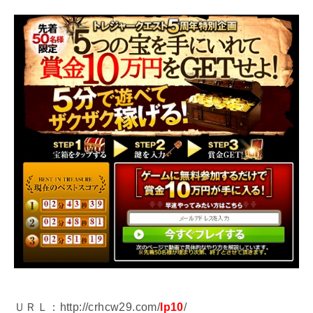
ＵＲＬ：http://crhcw29.com/
lp10
/