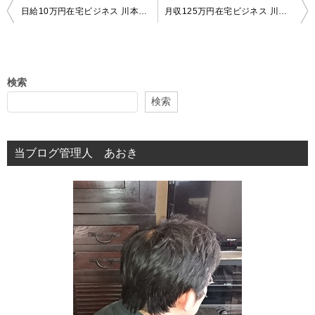
投
日給10万円在宅ビジネス 川本真義 日本初のプロジェクトとかｗ
月収125万円在宅ビジネス 川本真義 どうせリスト取りが目的なんでしょｗ
稿
ナ
ビ
検索
ゲ
検索
ー
シ
当ブログ管理人 あおき
ョ
ン