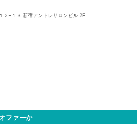
k
目１２−１３ 新宿アントレサロンビル 2F
オファーか