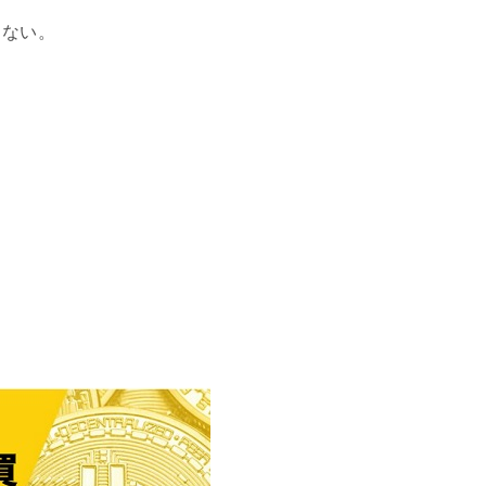
らない。
。