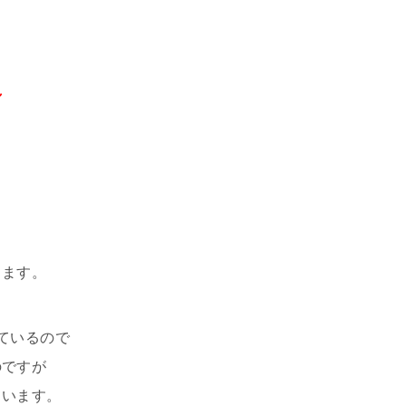
し
ります。
ているので
のですが
ています。