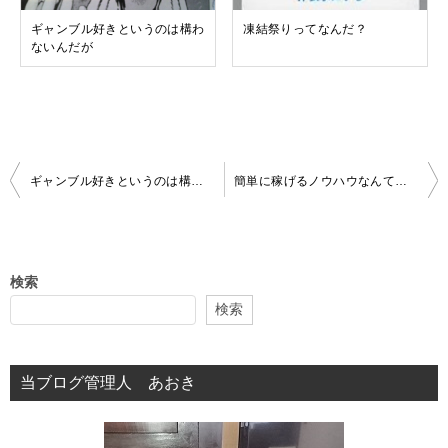
ギャンブル好きというのは構わ
凍結祭りってなんだ？
ないんだが
投
ギャンブル好きというのは構わないんだが
簡単に稼げるノウハウなんて存在するの？
稿
ナ
ビ
検索
ゲ
検索
ー
シ
当ブログ管理人 あおき
ョ
ン