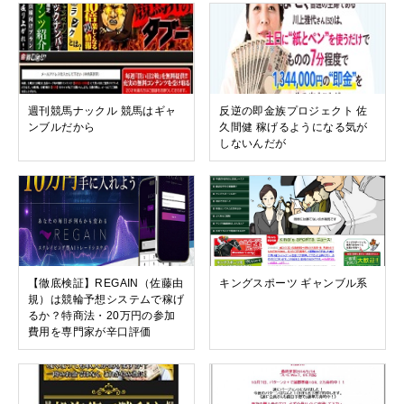
週刊競馬ナックル 競馬はギャ
反逆の即金族プロジェクト 佐
ンブルだから
久間健 稼げるようになる気が
しないんだが
【徹底検証】REGAIN（佐藤由
キングスポーツ ギャンブル系
規）は競輪予想システムで稼げ
るか？特商法・20万円の参加
費用を専門家が辛口評価