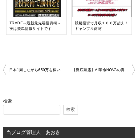
TRADE～最新最先端投資術～
競艇投資で月収１００万超え！
実は競馬情報サイトです
ギャンブル商材
投
日本1周しながら650万を稼いだビジネス SANO パチンコってギャンブルですから
【徹底暴露】AI革命NOVAの真実：元警察官が推奨するスポーツベッティングと年間勝率97%のカラクリ
稿
ナ
ビ
検索
ゲ
検索
ー
シ
当ブログ管理人 あおき
ョ