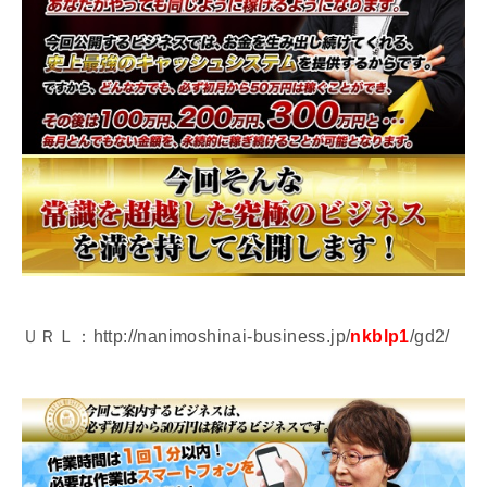
ＵＲＬ：http://nanimoshinai-business.jp/
nkblp1
/gd2/