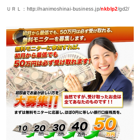
ＵＲＬ：http://nanimoshinai-business.jp/
nkblp2
/gd2/