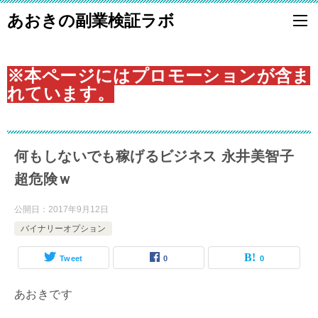
あおきの副業検証ラボ
※本ページにはプロモーションが含ま
れています。
何もしないでも稼げるビジネス 永井美智子
超危険ｗ
公開日：
2017年9月12日
バイナリーオプション
Tweet
0
0
あおきです