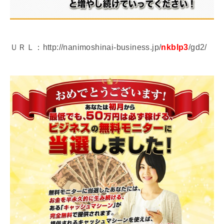
ＵＲＬ：http://nanimoshinai-business.jp/
nkblp3
/gd2/