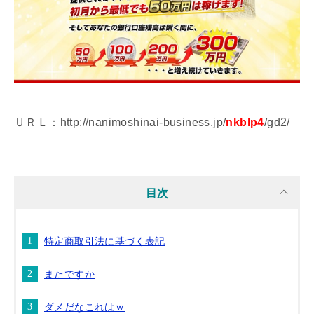
ＵＲＬ：http://nanimoshinai-business.jp/
nkblp4
/gd2/
目次
特定商取引法に基づく表記
またですか
ダメだなこれはｗ