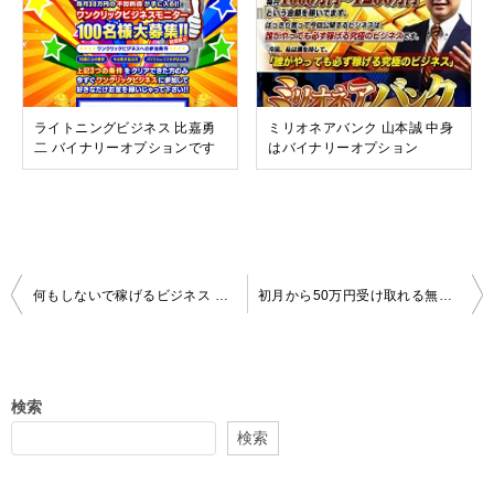
ライトニングビジネス 比嘉勇
ミリオネアバンク 山本誠 中身
二 バイナリーオプションです
はバイナリーオプション
投
何もしないで稼げるビジネス 永井美智子 中身はバイナリーオプション
初月から50万円受け取れる無料モニター 甘い話には乗るなｗ
稿
ナ
ビ
検索
ゲ
検索
ー