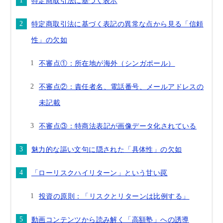
特定商取引法に基づく表示
特定商取引法に基づく表記の異常な点から見る「信頼
性」の欠如
不審点①：所在地が海外（シンガポール）
不審点②：責任者名、電話番号、メールアドレスの
未記載
不審点③：特商法表記が画像データ化されている
魅力的な謳い文句に隠された「具体性」の欠如
「ローリスクハイリターン」という甘い罠
投資の原則：「リスクとリターンは比例する」
動画コンテンツから読み解く「高額塾」への誘導