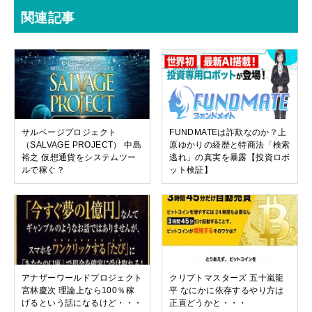
関連記事
サルベージプロジェクト
FUNDMATEは詐欺なのか？上
（SALVAGE PROJECT） 中島
原ゆかりの経歴と特商法「検索
裕之 仮想通貨をシステムツー
逃れ」の真実を暴露【投資ロボ
ルで稼ぐ？
ット検証】
アナザーワールドプロジェクト
クリプトマスターズ 五十嵐龍
宮林慶次 理論上なら100％稼
平 なにかに依存するやり方は
げるという話になるけど・・・
正直どうかと・・・