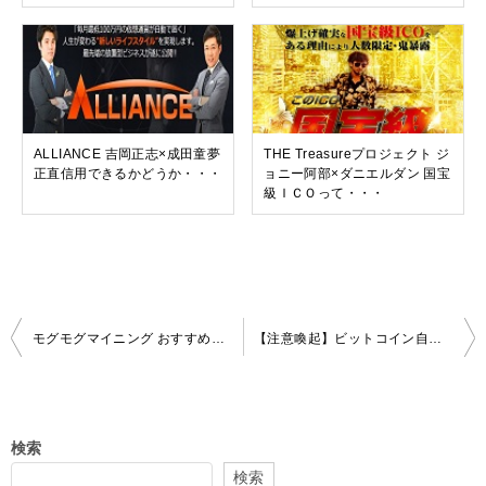
ALLIANCE 吉岡正志×成田童夢
THE Treasureプロジェクト ジ
正直信用できるかどうか・・・
ョニー阿部×ダニエルダン 国宝
級ＩＣＯって・・・
投
モグモグマイニング おすすめできる要素がない
【注意喚起】ビットコイン自動売買ツール「C-CAT」は危険？無料オファーの裏を徹底検証
稿
ナ
ビ
検索
ゲ
検索