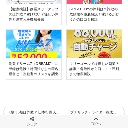
【徹底検証】副業スリータップ
GREAT JOYの評判は？詐欺の
スは詐欺？稼げない？怪しい評
危険性を徹底解説！稼げるかど
判と運営元を徹底暴露
うかの口コミ検証
副業ドリーム7（DREAM7）に
マリーゴールドは怪しい副業？
登録は危険！特商法なしの匿名
詐欺・危険性から口コミ・評判
運営と二次被害のリスクを調査
まで徹底解説
投
K塾 35期は詐欺？ 山本行影氏のアフィリエイト塾を徹底レビュー！ 36万円の費用対効果を検証
「プチリッチ・ライター養成プログラム」の評判は？藤原由基氏の実態と特商法の懸念点を徹底検証
稿
TOPへ
シェア