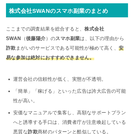
株式会社SWANのスマホ副業のまとめ
ここまでの調査結果を総合すると、
株式会社
SWAN
（
後藤陽介
）の
スマホ副業
は、以下の理由から
詐欺
まがいのサービスである可能性が極めて高く、
安
易な参加は絶対におすすめできません。
運営会社の信頼性が低く、実態が不透明。
「簡単」「稼げる」といった広告は誇大広告の可能
性が高い。
安価なマニュアルで集客し、高額なサポートプラン
へと誘導する手口は、消費者庁が注意喚起している
悪質な
詐欺
商材のパターンと酷似している。