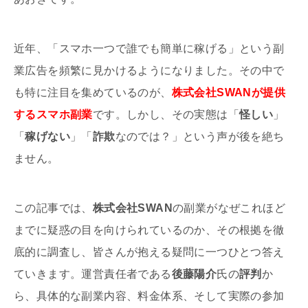
近年、「スマホ一つで誰でも簡単に稼げる」という副
業広告を頻繁に見かけるようになりました。その中で
も特に注目を集めているのが、
株式会社SWANが提供
するスマホ副業
です。しかし、その実態は「
怪しい
」
「
稼げない
」「
詐欺
なのでは？」という声が後を絶ち
ません。
この記事では、
株式会社SWAN
の副業がなぜこれほど
までに疑惑の目を向けられているのか、その根拠を徹
底的に調査し、皆さんが抱える疑問に一つひとつ答え
ていきます。運営責任者である
後藤陽介
氏の
評判
か
ら、具体的な副業内容、料金体系、そして実際の参加