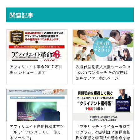
関連記事
アフィリエイト革命2017 石川
次世代型副収入支援ツールOne
琢麻 レビューします
Touch ワンタッチ その実態は
無料オファー特集ページ
アフィリエイト自動投稿運営ツ
「プチリッチ・ライター養成プ
ール アドバンスＥＸＥ 使え
ログラム」の評判は？藤原由基
るツールです
氏の実態と特商法の懸念点を徹