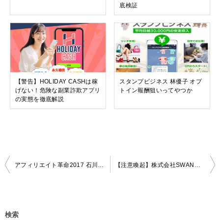
底検証
【警告】HOLIDAY CASHは稼
スタンプビジネス 林優子 オプ
げない！危険な副業詐欺アプリ
トイン報酬狙いってやつか
の実態を徹底解説
投
アフィリエイト革命2017 石川琢麻 レビューします
【注意喚起】株式会社SWANのスマホ副業は怪しい？後藤陽介の評判と詐欺疑惑を徹底検証
稿
ナ
ビ
検索