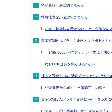
特定商取引法に関する表示
特商法表記が確認できません。
なぜ「特商法表示がない」と、危険なの
資産家M氏のバラマキ企画とは？概要と甘
「1億5,000万円当選」という非現実的
なぜLINE登録を急がせるのか？
【潜入調査】LINE登録後のリアルな流れと
登録直後から届く「当選確定」の演出
資産家M氏のバラマキ企画に潜む「3つの収
スキーム①：手数料・保証金名目の「先