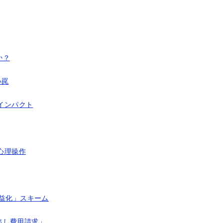
か？
い罠
なインパクト
心理操作
益化」スキーム
出し費用請求」