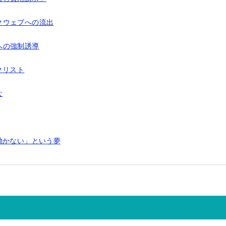
クウェブへの流出
への強制誘導
クリスト
な
働かない」という夢