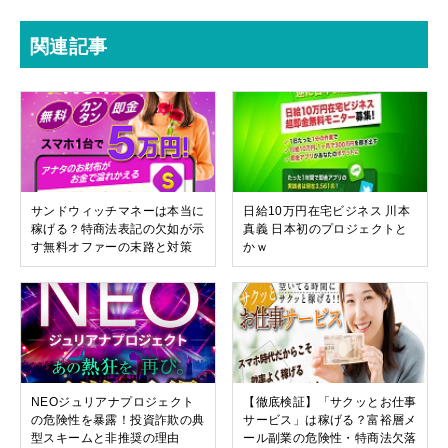
関連記事
サンドウィッチマネーは本当に
日給10万円在宅ビジネス 川本
稼げる？特商法表記の欠如が示
真義 日本初のプロジェクトと
す無料オファーの末路と対策
かｗ
NEOジュリアナプロジェクト
【徹底検証】「サクッとお仕事
の危険性を暴露！投資詐欺の典
サービス」は稼げる？富裕層メ
型スキームと非推奨の理由
ール副業の危険性・特商法欠落