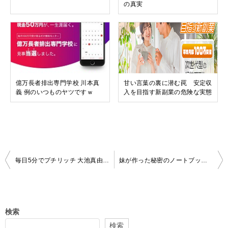
の真実
億万長者排出専門学校 川本真
甘い言葉の裏に潜む罠 安定収
義 例のいつものヤツですｗ
入を目指す新副業の危険な実態
投
毎日5分でプチリッチ 大池真由美 登録する価値なし
妹が作った秘密のノートブック サンジェルマン・レポート これはないな
稿
ナ
ビ
検索
ゲ
検索