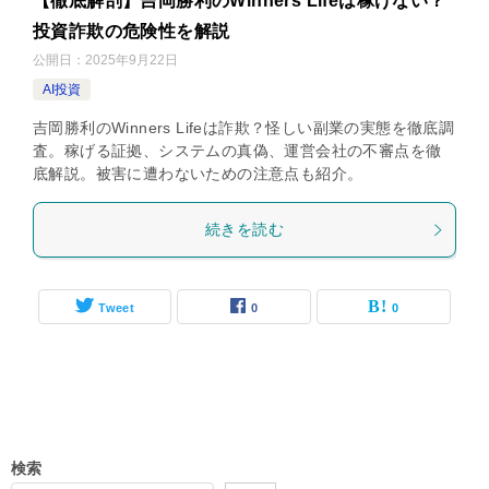
【徹底解剖】吉岡勝利のWinners Lifeは稼げない？
投資詐欺の危険性を解説
公開日：
2025年9月22日
AI投資
吉岡勝利のWinners Lifeは詐欺？怪しい副業の実態を徹底調
査。稼げる証拠、システムの真偽、運営会社の不審点を徹
底解説。被害に遭わないための注意点も紹介。
続きを読む
Tweet
0
0
検索