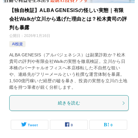
【独自検証】ALBA GENESISの怪しい実態｜有限
会社Walkが立川から逃げた理由とは？松木貴司の評
判も暴露
公開日：
2026年1月16日
AI投資
ALBA GENESIS（アルバジェネシス）は副業詐欺か？松木
貴司の評判や有限会社Walkの実態を徹底検証。立川から日
本橋のバーチャルオフィスへ本店移転した不自然な狙い
や、連絡先がフリーメールという杜撰な運営体制を暴露。
1,500億円稼いだ経歴の嘘を暴き、投資の実態を立川の土地
鑑を持つ筆者が鋭く分析します。
続きを読む
Tweet
0
0