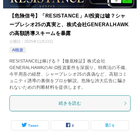
【危険信号】「RESISTANCE」AI投資は嘘？シャ
ープレシオ25の真実と、株式会社GENERALHAWK
の高額誘導スキームを暴露
公開日：
2025年11月22日
AI投資
RESISTANCEは稼げる？【徹底検証】株式会社
GENERALHAWKのAI-Ω投資案件を深掘り。特商法の不備、
今平周吾の経歴、シャープレシオ25の真偽など、高額コミ
ュニティ誘導の裏側をプロが解説。危険な誇大広告に騙さ
れないための判断材料を提供します。
続きを読む
Tweet
0
0