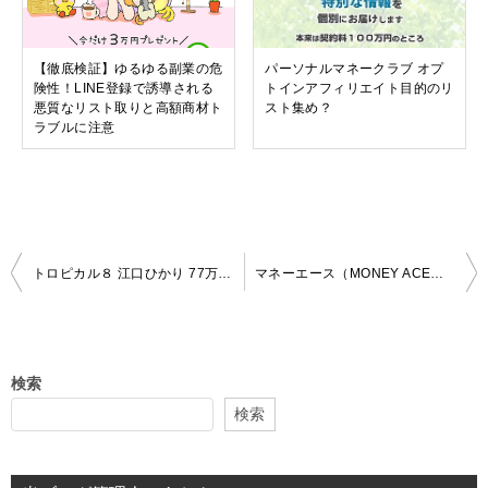
【徹底検証】ゆるゆる副業の危
パーソナルマネークラブ オプ
険性！LINE登録で誘導される
トインアフィリエイト目的のリ
悪質なリスト取りと高額商材ト
スト集め？
ラブルに注意
投
トロピカル８ 江口ひかり 77万円を完全無料で永久に？
マネーエース（MONEY ACE） 知らない人にはついていってはダメ
稿
ナ
ビ
検索
ゲ
検索
ー
シ