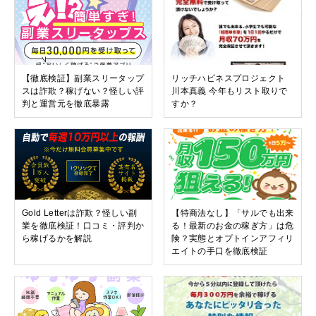
【徹底検証】副業スリータップ
リッチハピネスプロジェクト
スは詐欺？稼げない？怪しい評
川本真義 今年もリスト取りで
判と運営元を徹底暴露
すか？
Gold Letterは詐欺？怪しい副
【特商法なし】「サルでも出来
業を徹底検証！口コミ・評判か
る！最新のお金の稼ぎ方」は危
ら稼げるかを解説
険？実態とオプトインアフィリ
エイトの手口を徹底検証