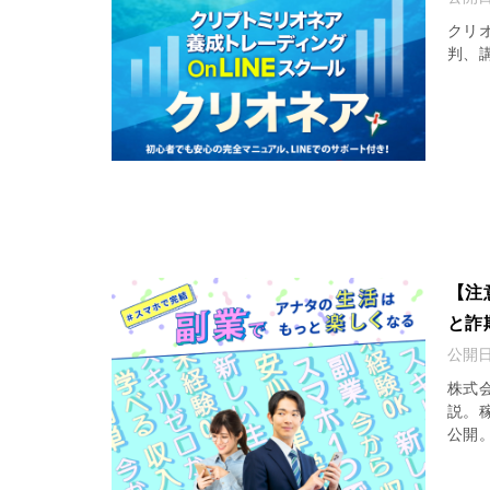
クリ
判、
【注
と詐
公開
株式
説。
公開