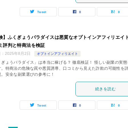
Tweet
0
0
険】ふくぎょうパラダイスは悪質なオプトインアフィリエイ
ミ評判と特商法を検証
日：
2025年8月2日
オプトインアフィリエイト
くぎょうパラダイス」は本当に稼げる？ 徹底検証！ 怪しい副業の実態
す。特商法の危険な罠や悪質誘導、口コミから見えた詐欺の可能性を
説。安全な副業選びの参考に！
続きを読む
Tweet
0
0