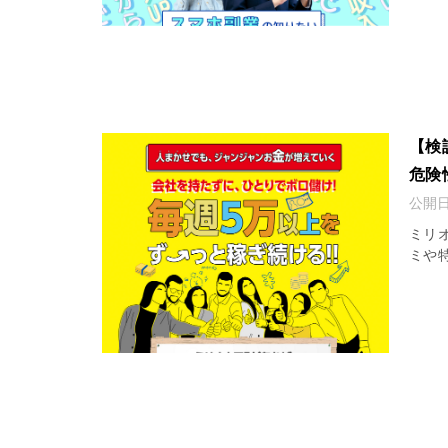
【検
危険
公開
ミリ
ミや