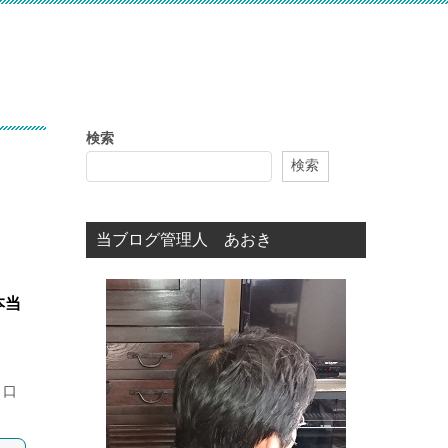
検索
検索
当ブログ管理人 あおき
本当
。口