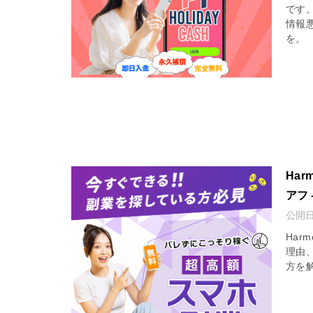
です
情報
を。
Ha
アフ
公開
Ha
理由
方を