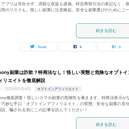
。アプリは存在せず、高額な収益も虚偽。特定商取引法の表記なく、
悪用のリスクも。怪しい副業に注意喚起。安全な副業選びのためにご
続きを読む
Tweet
0
0
rmony副業は詐欺？特商法なし！怪しい実態と危険なオプトイ
ィリエイトを徹底解説
日：
2025年8月4日
オプトインアフィリエイト
rmony徹底調査！怪しいスマホ副業の危険性を暴きます。特商法表示が
、巧妙な手口「オプトインアフィリエイト」の実態、安全な副業の見
解説。騙される前にこの記事を読んでください！
続きを読む