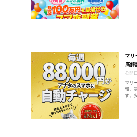
マリ
底解
公開
マリ
報、
す。