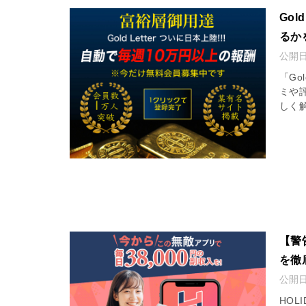
Go
るか
公開
「Go
ミや
しく
【警
を徹
公開
HOL