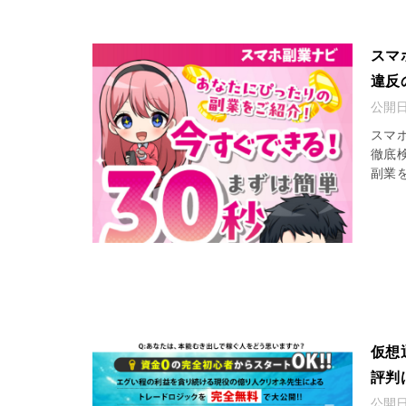
スマ
違反
公開
スマ
徹底
副業
仮想
評判
公開