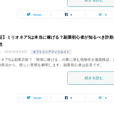
続きを読む
Tweet
0
0
証】ミリオネア5は本当に稼げる？副業初心者が知るべき詐欺
性
日：
2025年8月9日
オプトインアフィリエイト
オネア5は副業詐欺？「簡単に稼げる」の裏に潜む危険性を徹底検証。
特商法から、怪しい実態を解明します。副業初心者は必見です。
続きを読む
Tweet
0
0