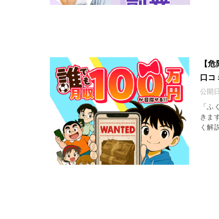
【危
口コ
公開
「ふ
きま
く解