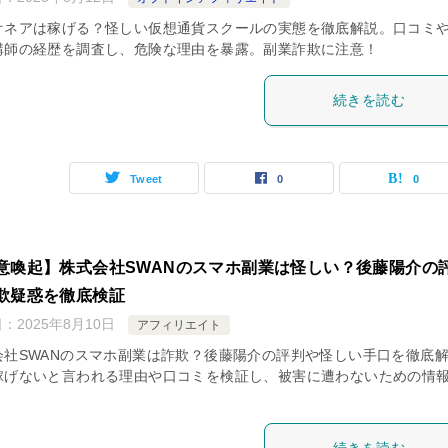
オネアは稼げる？怪しい仮想通貨スクールの実態を徹底解説。口コミ
講師の経歴を調査し、危険な理由を暴露。副業詐欺に注意！
続きを読む
Tweet
0
0
意喚起】株式会社SWANのスマホ副業は怪しい？後藤陽介の
欺疑惑を徹底検証
日：
2025年8月10日
アフィリエイト
会社SWANのスマホ副業は詐欺？後藤陽介の評判や怪しい手口を徹底
稼げないと言われる理由や口コミを検証し、被害に遭わないための情
。