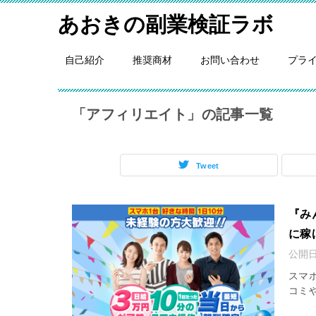
あおきの副業検証ラボ
自己紹介
推奨商材
お問い合わせ
プラ
「アフィリエイト」の記事一覧
Tweet
『み
に稼
公開
スマ
コミ