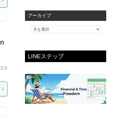
ゴ
リ
アーカイブ
ー
の
LINEステップ
口コ