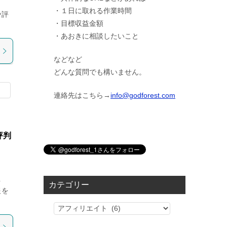
・１日に取れる作業時間
や評
・目標収益金額
・あおきに相談したいこと
などなど
どんな質問でも構いません。
連絡先はこちら→
info@godforest.com
評判
解
カテゴリー
報を
カ
テ