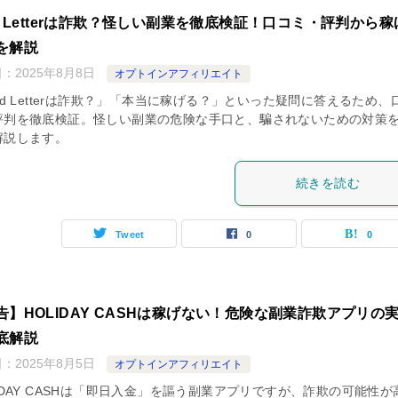
ld Letterは詐欺？怪しい副業を徹底検証！口コミ・評判から稼
を解説
日：
2025年8月8日
オプトインアフィリエイト
ld Letterは詐欺？」「本当に稼げる？」といった疑問に答えるため、
評判を徹底検証。怪しい副業の危険な手口と、騙されないための対策
解説します。
続きを読む
Tweet
0
0
告】HOLIDAY CASHは稼げない！危険な副業詐欺アプリの
底解説
日：
2025年8月5日
オプトインアフィリエイト
IDAY CASHは「即日入金」を謳う副業アプリですが、詐欺の可能性が