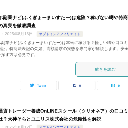
ホ副業ナビ(ふくぎょーまいすたー)は危険？稼げない噂や特
の真実を徹底調査
日：
2025年8月13日
オプトインアフィリエイト
ホ副業ナビ(ふくぎょーまいすたー)は本当に稼げる？怪しい噂や口コミ
検証。特商法表記の欠如、高額請求の実態を専門家が解説します。安
を探す方は必見です。
続きを読む
Tweet
0
0
通貨トレーダー養成OnLINEスクール（クリオネア）の口コ
は？犬神そらとユニリス株式会社の危険性を解説
日：
2025年8月12日
オプトインアフィリエイト